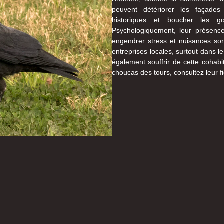
peuvent détériorer les façad
historiques et boucher les go
Psychologiquement, leur présenc
engendrer stress et nuisances sono
entreprises locales, surtout dans le
également souffrir de cette cohabit
choucas des tours, consultez leur f