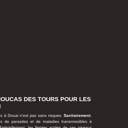
HOUCAS DES TOURS POUR LES
I
s à Douai n’est pas sans risques.
Sanitairement
,
s de parasites et de maladies transmissibles à
atériellement
, les fientes acides de ces oiseaux