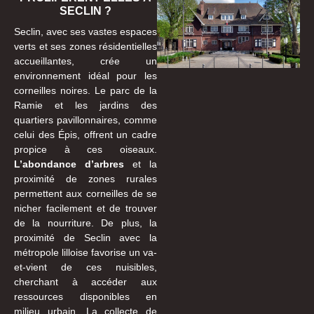
SECLIN ?
Seclin, avec ses vastes espaces
verts et ses zones résidentielles
accueillantes, crée un
environnement idéal pour les
corneilles noires. Le parc de la
Ramie et les jardins des
quartiers pavillonnaires, comme
celui des Épis, offrent un cadre
propice à ces oiseaux.
L’abondance d’arbres
et la
proximité de zones rurales
permettent aux corneilles de se
nicher facilement et de trouver
de la nourriture. De plus, la
proximité de Seclin avec la
métropole lilloise favorise un va-
et-vient de ces nuisibles,
cherchant à accéder aux
ressources disponibles en
milieu urbain. La collecte de