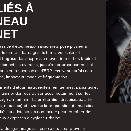
IÉS À
NEAU
NET
ssive d’étourneaux sansonnets pose plusieurs
détériorent bardages, toitures, véhicules et
t fragiliser les supports à moyen terme. Les bruits et
ement les riverains, jusqu’à perturber sommeil et
ants ou responsables d’ERP reçoivent parfois des
eté, impactant image et fréquentation.
créments d’étourneaux renferment germes, parasites et
ntaminer denrées ou surfaces, notamment sur les
ge alimentaire. La prolifération des oiseaux attire
es, mouches) et favorise la propagation de maladies
ités, une infestation non traitée peut entraîner des
aux exigences d’hygiène urbaine.
via dépigeonnage s’impose alors pour prévenir