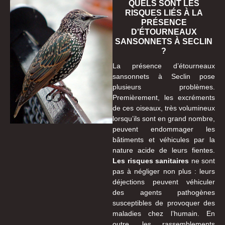
QUELS SONT LES
RISQUES LIÉS À LA
PRÉSENCE
D'ÉTOURNEAUX
SANSONNETS À SECLIN
?
La présence d’étourneaux
sansonnets à Seclin pose
plusieurs problèmes.
Premièrement, les excréments
de ces oiseaux, très volumineux
lorsqu’ils sont en grand nombre,
peuvent endommager les
bâtiments et véhicules par la
nature acide de leurs fientes.
Les risques sanitaires
ne sont
pas à négliger non plus : leurs
déjections peuvent véhiculer
des agents pathogènes
susceptibles de provoquer des
maladies chez l’humain. En
outre, les rassemblements