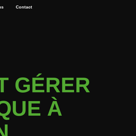
ns
Contact
T GÉRER
QUE À
N