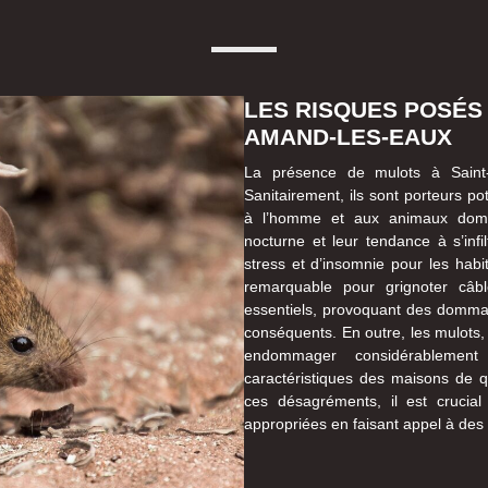
LES RISQUES POSÉS 
AMAND-LES-EAUX
La présence de mulots à Saint-
Sanitairement, ils sont porteurs po
à l’homme et aux animaux domest
nocturne et leur tendance à s’infi
stress et d’insomnie pour les habi
remarquable pour grignoter câble
essentiels, provoquant des domma
conséquents. En outre, les mulots,
endommager considérablement
caractéristiques des maisons de qu
ces désagréments, il est crucial
appropriées en faisant appel à de