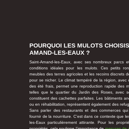
POURQUOI LES MULOTS CHOISIS
AMAND-LES-EAUX ?
Saint-Amand-les-Eaux, avec ses nombreux parcs et 
conditions idéales pour les mulots. Ces petits ro
meubles des terres agricoles et les recoins discrets de
pour se nicher. Le climat tempéré de la région, avec 
des été frais, permet une reproduction rapide des mu
telles que le quartier du Jardin des Roses, avec s
constituent des cachettes parfaites. Les bâtiments an
ou en réhabilitation, représentent également des refu
Sans parler des restaurants et des commerces qui 
fournir de la nourriture. C’est dans ce contexte que 
les-Eaux particulièrement attirante. Pour les propri
propriétés, cela souligne l’importance de
mesures de d