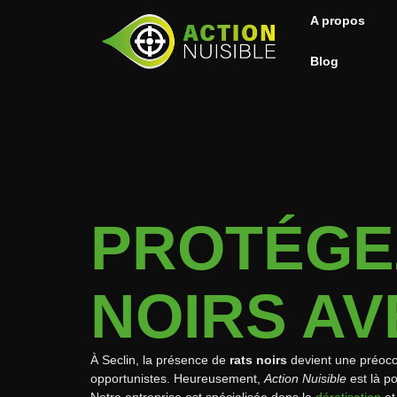
A propos
Blog
PROTÉGEZ
NOIRS AV
À Seclin, la présence de
rats noirs
devient une préoccu
opportunistes. Heureusement,
Action Nuisible
est là p