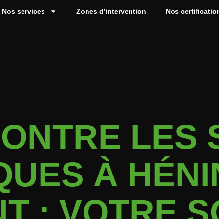
Nos services
Zones d’intervention
Nos certificatio
ONTRE LES 
UES À HÉNI
T : VOTRE S