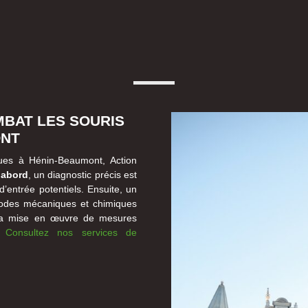
MBAT LES SOURIS
ONT
ques à Hénin-Beaumont, Action
’abord
, un diagnostic précis est
 d’entrée potentiels. Ensuite, un
thodes mécaniques et chimiques
e la mise en œuvre de mesures
n.
Consultez nos services de