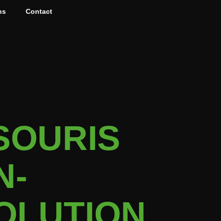
ns
Contact
SOURIS
N-
OLUTION