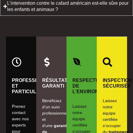
L’intervention contre le cafard américain est-elle sûre pour
les enfants et animaux ?
PROFESSIONNELS
RÉSULTAT
RESPECTUEUX
INSPECTION
ET
GARANTI
DE
SÉCURISÉE
PARTICULIERS
L'ENVIRONNEMENT
Bénéficiez
Laissez
Prenez
Laissez
d’un suivi
notre
contact
notre
professionnel
équipe
avec nos
équipe
et
certifiée
experts
certifiée
d’une
garantie
s’occuper
pour
s’occuper
de
du
traitement