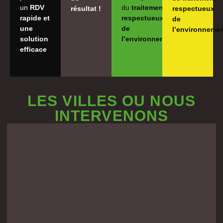
un
RDV
du
traitement
résultat !
respectueux
rapide et
respectueux
de
une
de
l’environneme
solution
l’environnement
efficace
LES VILLES OU NOUS
INTERVENONS