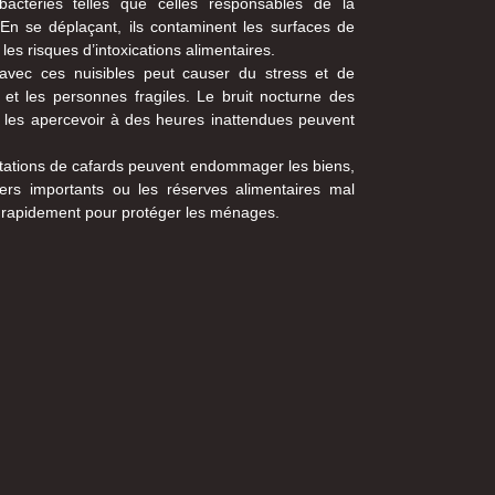
bactéries telles que celles responsables de la
 En se déplaçant, ils contaminent les surfaces de
les risques d’intoxications alimentaires.
 avec ces nuisibles peut causer du stress et de
es et les personnes fragiles. Le bruit nocturne des
e les apercevoir à des heures inattendues peuvent
estations de cafards peuvent endommager les biens,
rs importants ou les réserves alimentaires mal
ir rapidement pour protéger les ménages.