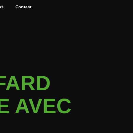
ns
Contact
FARD
E AVEC