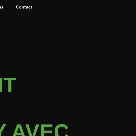
ns
Contact
NT
Y AVEC