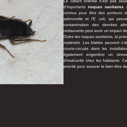
Le cafard oriental n’est pas seul
d’importants
risques sanitaires
a
connus pour être des porteurs de
salmonelle et l’E. coli, qui peuv
contamination des denrées alim
restaurants peut avoir un impact dir
Outre les risques sanitaires, la pr
matériels
. Les blattes peuvent s’
courts-circuits dans les installa
également engendrer un stress
d’insécurité chez les habitants. C
priorité pour assurer le bien-être d