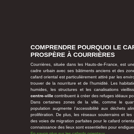
COMPRENDRE POURQUOI LE CA
PROSPÈRE À COURRIÈRES
Courrières, située dans les Hauts-de-France, est une
cadre urbain avec ses bâtiments anciens et des zon
cafard oriental est particulièrement attiré par les env
trouver de la nourriture et de l’humidité. Les habit
humides, les structures et les canalisations vieilli
centre-ville
contribuent à créer des refuges idéaux pou
Dans certaines zones de la ville, comme le quart
population augmente l’accessibilité aux déchets alim
prolifération. De plus, les réseaux souterrains et l
des voies de migration parfaites pour le cafard orient
connaissance des lieux sont essentielles pour endigue
En savoir plus sur les cafards orientaux
.