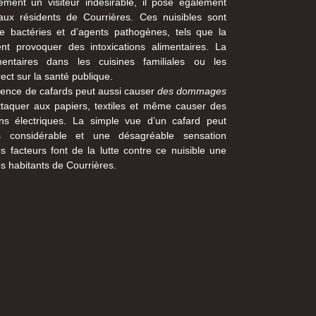
ement un visiteur indésirable, il pose également
ux résidents de Courrières. Ces nuisibles sont
 bactéries et d’agents pathogènes, tels que la
ent provoquer des intoxications alimentaires. La
entaires dans les cuisines familiales ou les
ect sur la santé publique.
ésence de cafards peut aussi causer
des dommages
attaquer aux papiers, textiles et même causer des
tions électriques. La simple vue d’un cafard peut
 considérable et une désagréable sensation
es facteurs font de la lutte contre ce nuisible une
es habitants de Courrières.