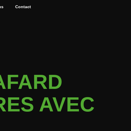
ns
Contact
AFARD
RES AVEC