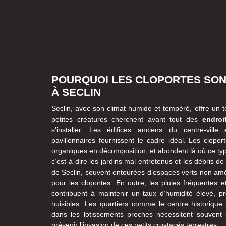
POURQUOI LES CLOPORTES SO
À SECLIN
Seclin, avec son climat humide et tempéré, offre un te
petites créatures cherchent avant tout des
endroi
s’installer. Les édifices anciens du centre-vill
pavillonnaires fournissent le cadre idéal. Les clopo
organiques en décomposition, et abondent là où ce ty
c’est-à-dire les jardins mal entretenus et les débris
de Seclin, souvent entourées d’espaces verts non amé
pour les cloportes. En outre, les pluies fréquentes e
contribuent à maintenir un taux d’humidité élevé, pr
nuisibles. Les quartiers comme le centre historique 
dans les lotissements proches nécessitent souvent u
prévenir l’invasion de ces petits crustacés terrestres.