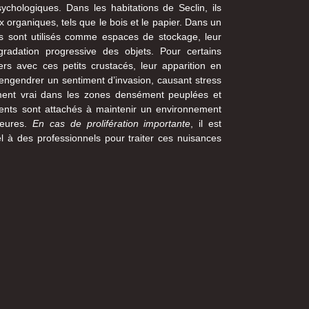
chologiques. Dans les habitations de Seclin, ils
rganiques, tels que le bois et le papier. Dans un
ls sont utilisés comme espaces de stockage, leur
radation progressive des objets. Pour certains
ers avec ces petits crustacés, leur apparition en
engendrer un sentiment d’invasion, causant stress
rement vrai dans les zones densément peuplées et
idents sont attachés à maintenir un environnement
meures.
En cas de prolifération importante
, il est
 à des professionnels pour traiter ces nuisances