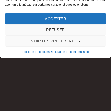
sur ce site. Le fait de ne pas consentir ou de retirer son consentement peut
avoir un effet négatif sur certaines caractéristiques et fonctions.
ACCEPTER
REFUSER
VOIR LES PRÉFÉRENCES
Politique de cookies
Déclaration de confidentialité