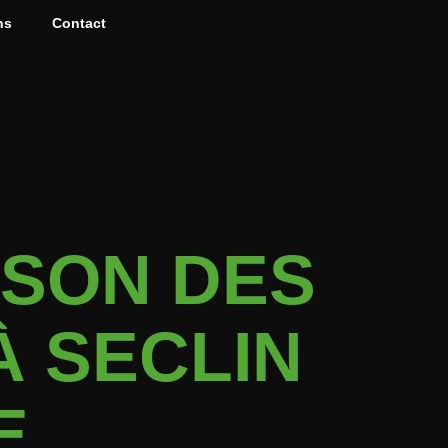
ns
Contact
ISON DES
À SECLIN
E