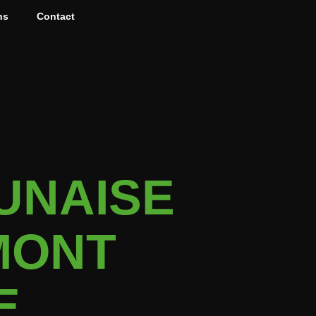
ns
Contact
UNAISE
MONT
E