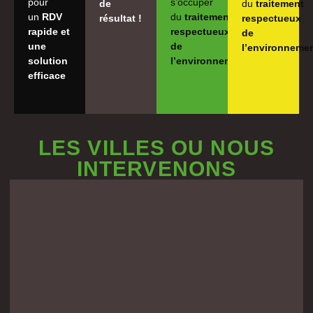
pour
s’occuper
de
du
traitement
un
RDV
du
traitement
résultat !
respectueux
rapide et
respectueux
de
une
de
l’environneme
solution
l’environnement
efficace
LES VILLES OU NOUS
INTERVENONS