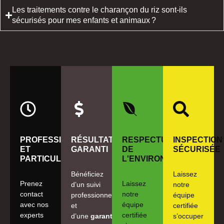
Les traitements contre le charançon du riz sont-ils
sécurisés pour mes enfants et animaux ?
PROFESSIONNELS
RÉSULTAT
RESPECTUEUX
INSPECTION
ET
GARANTI
DE
SÉCURISÉE
PARTICULIERS
L'ENVIRONNEMENT
Bénéficiez
Laissez
Prenez
Laissez
d’un suivi
notre
contact
notre
professionnel
équipe
avec nos
équipe
et
certifiée
experts
certifiée
d’une
garantie
s’occuper