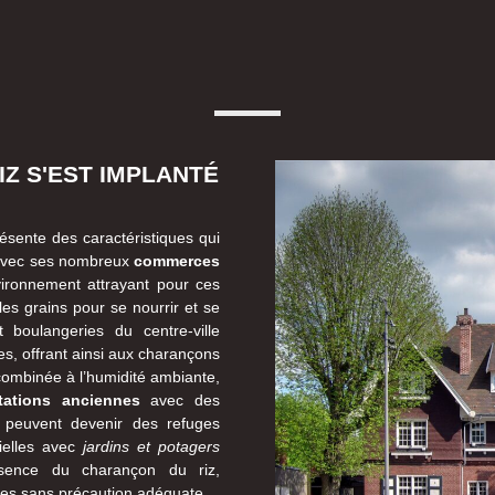
Z S'EST IMPLANTÉ
ésente des caractéristiques qui
e, avec ses nombreux
commerces
vironnement attrayant pour ces
es grains pour se nourrir et se
 boulangeries du centre-ville
s, offrant ainsi aux charançons
 combinée à l’humidité ambiante,
tations anciennes
avec des
s peuvent devenir des refuges
tielles avec
jardins et potagers
ésence du charançon du riz,
ées sans précaution adéquate.