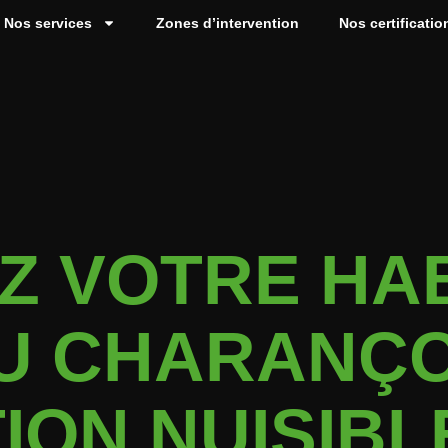
Nos services
Zones d’intervention
Nos certificatio
 VOTRE HAB
U CHARANÇO
ION NUISIBL