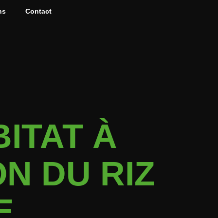
ns
Contact
ITAT À
N DU RIZ
E