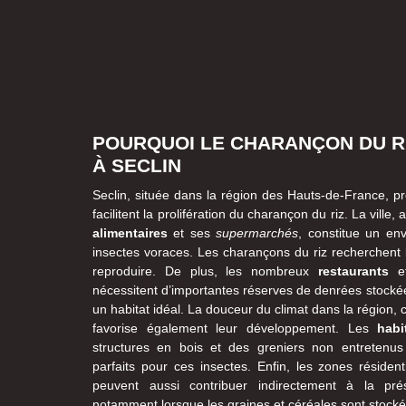
POURQUOI LE CHARANÇON DU RI
À SECLIN
Seclin, située dans la région des Hauts-de-France, pr
facilitent la prolifération du charançon du riz. La vill
alimentaires
et ses
supermarchés
, constitue un en
insectes voraces. Les charançons du riz recherchent l
reproduire. De plus, les nombreux
restaurants
et
nécessitent d’importantes réserves de denrées stockée
un habitat idéal. La douceur du climat dans la région,
favorise également leur développement. Les
habi
structures en bois et des greniers non entretenu
parfaits pour ces insectes. Enfin, les zones résiden
peuvent aussi contribuer indirectement à la pr
notamment lorsque les graines et céréales sont stock