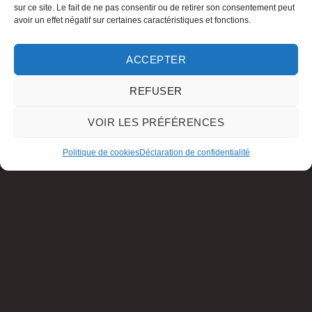
sur ce site. Le fait de ne pas consentir ou de retirer son consentement peut
avoir un effet négatif sur certaines caractéristiques et fonctions.
ACCEPTER
REFUSER
VOIR LES PRÉFÉRENCES
Politique de cookies
Déclaration de confidentialité