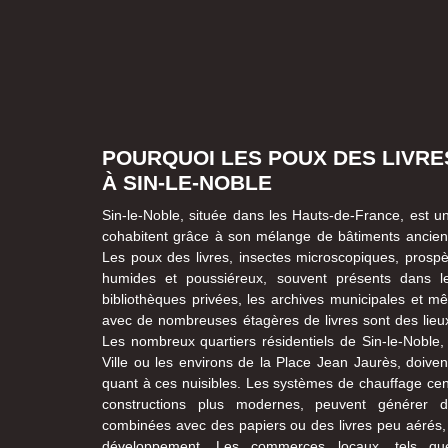
POURQUOI LES POUX DES LIVR
À SIN-LE-NOBLE
Sin-le-Noble, située dans les Hauts-de-France, est un
cohabitent grâce à son mélange de bâtiments anciens
Les poux des livres, insectes microscopiques, pros
humides et poussiéreux, souvent présents dans le
bibliothèques privées, les archives municipales et m
avec de nombreuses étagères de livres sont des lieux 
Les nombreux quartiers résidentiels de Sin-le-Noble, 
Ville ou les environs de la Place Jean Jaurès, doivent
quant à ces nuisibles. Les systèmes de chauffage cent
constructions plus modernes, peuvent générer de
combinées avec des papiers ou des livres peu aérés, 
développement. Les commerces locaux, tels que 