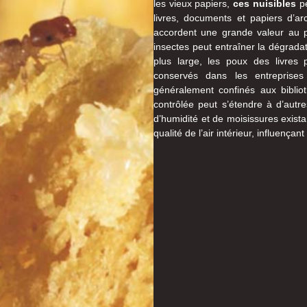
les vieux papiers,
ces nuisibles
pe
livres, documents et papiers d’a
accordent une grande valeur au pa
insectes peut entraîner la dégrada
plus large, les poux des livres p
conservés dans les entreprises 
généralement confinés aux biblio
contrôlée peut s’étendre à d’aut
d’humidité et de moisissures exist
qualité de l’air intérieur, influença