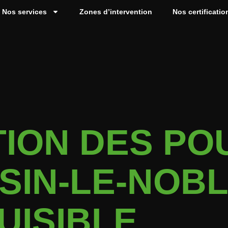
Nos services
Zones d’intervention
Nos certificatio
ION DES PO
 SIN-LE-NOB
UISIBLE