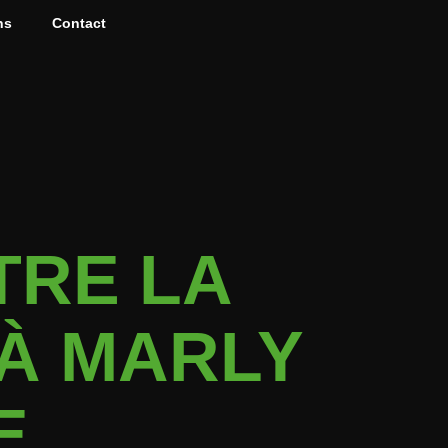
ns
Contact
TRE LA
 À MARLY
E