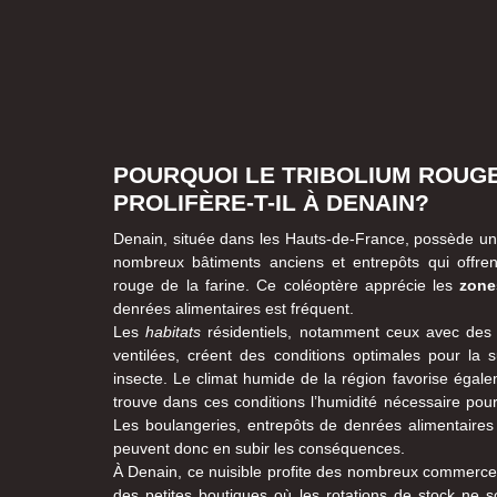
POURQUOI LE TRIBOLIUM ROUGE
PROLIFÈRE-T-IL À DENAIN?
Denain, située dans les Hauts-de-France, possède un 
nombreux bâtiments anciens et entrepôts qui offren
rouge de la farine. Ce coléoptère apprécie les
zone
denrées alimentaires est fréquent.
Les
habitats
résidentiels, notamment ceux avec des
ventilées, créent des conditions optimales pour la su
insecte. Le climat humide de la région favorise égal
trouve dans ces conditions l’humidité nécessaire pou
Les boulangeries, entrepôts de denrées alimentaires
peuvent donc en subir les conséquences.
À Denain, ce nuisible profite des nombreux commerces 
des petites boutiques où les rotations de stock ne s