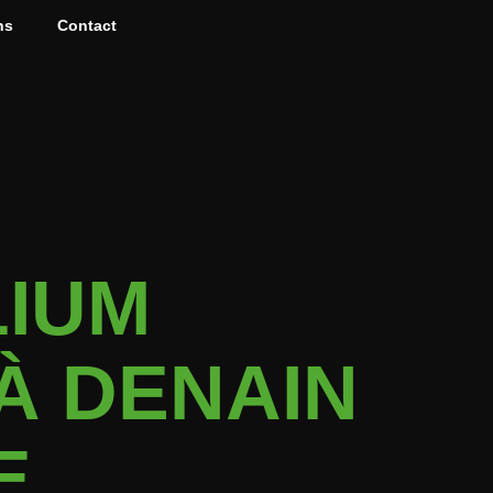
ns
Contact
LIUM
À DENAIN
E