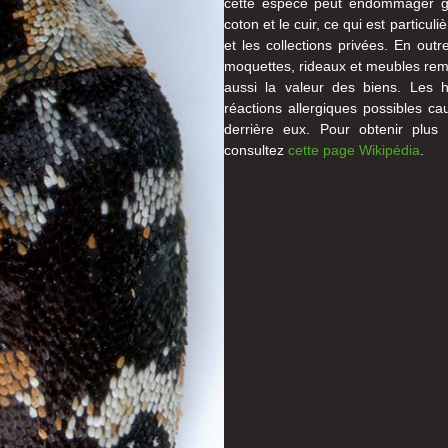
cette espèce peut endommager gra
coton et le cuir, ce qui est partic
et les collections privées. En ou
moquettes, rideaux et meubles remb
aussi la valeur des biens. Les h
réactions allergiques possibles ca
derrière eux. Pour obtenir plus 
consultez
cette page Wikipédia
.