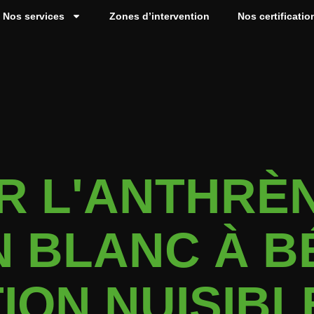
Nos services
Zones d’intervention
Nos certificatio
R L'ANTHRÈ
N BLANC À 
ION NUISIBL