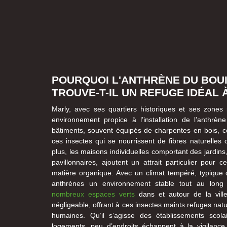
POURQUOI L'ANTHRÈNE DU BOU
TROUVE-T-IL UN REFUGE IDÉAL 
Marly, avec ses quartiers historiques et ses zones r
environnement propice à l’installation de l’anthrèn
bâtiments, souvent équipés de charpentes en bois, co
ces insectes qui se nourrissent de fibres naturelles
plus, les maisons individuelles comportant des jardins,
pavillonnaires, ajoutent un attrait particulier pour 
matière organique. Avec un climat tempéré, typique 
anthrènes un environnement stable tout au long
nombreux espaces verts
dans et autour de la vill
négligeable, offrant à ces insectes maints refuges natu
humaines. Qu’il s’agisse des établissements sco
logements, peu d’endroits échappent à la vigilanc