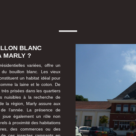
ILLON BLANC
À MARLY ?
ésidentielles variées, offre un
e du bouillon blanc. Les vieux
nstituent un habitat idéal pour
 comme la laine et le coton. De
 très prisées dans les quartiers
ces nuisibles à la recherche de
de la région, Marly assure aux
 de l’année. La présence de
e joue également un rôle non
rels à proximité des habitations
laires, des commerces ou des
e de ces insectes rampants en