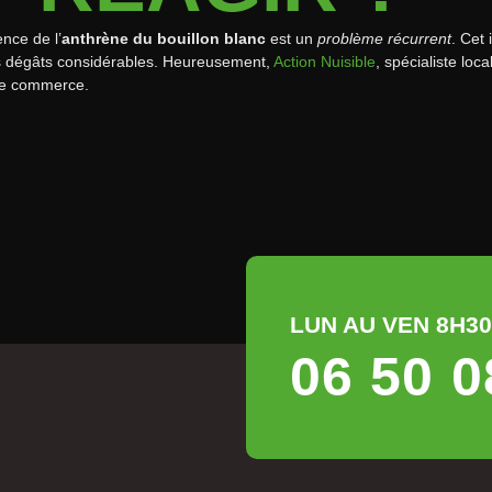
nce de l’
anthrène du bouillon blanc
est un
problème récurrent
. Cet 
es dégâts considérables. Heureusement,
Action Nuisible
, spécialiste loca
tre commerce.
LUN AU VEN 8H30 
06 50 0