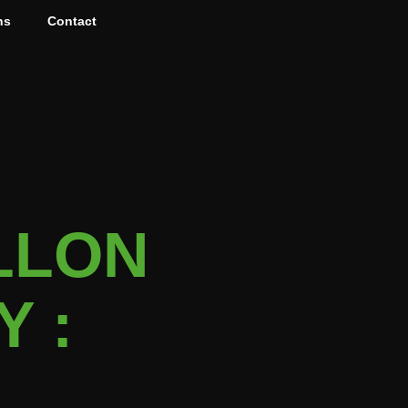
ns
Contact
LLON
 :