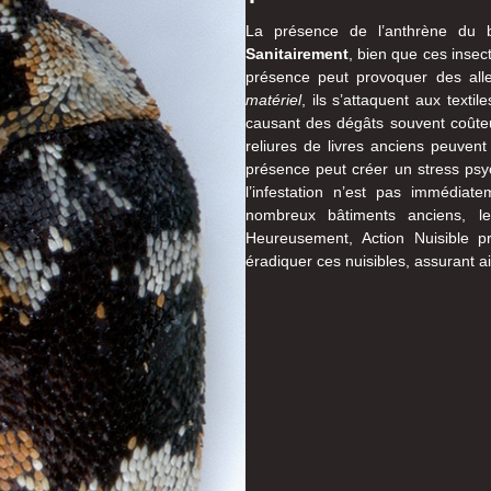
La présence de l’anthrène du b
Sanitairement
, bien que ces insec
présence peut provoquer des alle
matériel
, ils s’attaquent aux texti
causant des dégâts souvent coûteu
reliures de livres anciens peuvent 
présence peut créer un stress psyc
l’infestation n’est pas immédiat
nombreux bâtiments anciens, les
Heureusement, Action Nuisible pr
éradiquer ces nuisibles, assurant ain