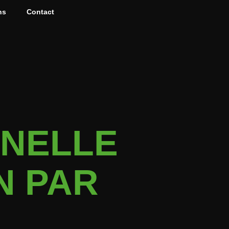
ns
Contact
NNELLE
N PAR