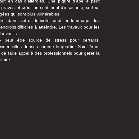
out en cas d’allergies. Une piqûre d’abeille peut
 graves et créer un sentiment d’insécurité, surtout
gées qui sont plus vulnérables.
ablie dans votre domicile peut endommager les
ndroits difficiles à atteindre. Les travaux pour les
 invasifs.
e peut être source de stress pour certains,
ésidentielles denses comme le quartier Saint-Amé.
l de faire appel à des professionnels pour gérer la
taire.