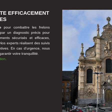
TTE EFFICACEMENT
UES
e
pour combattre les frelons
ar un diagnostic précis pour
ements sécurisés et efficaces,
Nos experts réalisent des suivis
ntives. En cas d’urgence, nous
rantir votre tranquillité.
tion
.