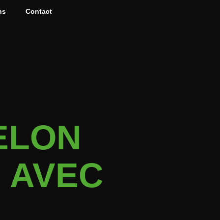
ns
Contact
ELON
I AVEC