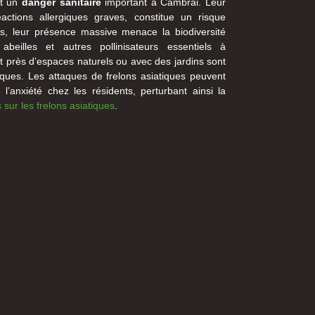
nt un
danger sanitaire
important à Cambrai. Leur
actions allergiques graves, constitue un risque
us, leur présence massive menace la biodiversité
abeilles et autres pollinisateurs essentiels à
nt près d’espaces naturels ou avec des jardins sont
sques. Les attaques de frelons asiatiques peuvent
’anxiété chez les résidents, perturbant ainsi la
 sur les frelons asiatiques
.