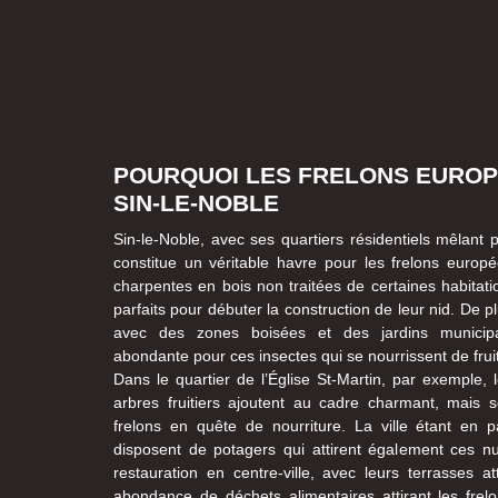
POURQUOI LES FRELONS EUROP
SIN-LE-NOBLE
Sin-le-Noble, avec ses quartiers résidentiels mêlant 
constitue un véritable havre pour les frelons europ
charpentes en bois non traitées de certaines habitati
parfaits pour débuter la construction de leur nid. De p
avec des zones boisées et des jardins municip
abondante pour ces insectes qui se nourrissent de fruit
Dans le quartier de l’Église St-Martin, par exemple, 
arbres fruitiers ajoutent au cadre charmant, mais 
frelons en quête de nourriture. La ville étant en pa
disposent de potagers qui attirent également ces nu
restauration en centre-ville, avec leurs terrasses a
abondance de déchets alimentaires attirant les frel