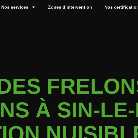
Nos services
Zones d’intervention
Nos certificatio
 DES FRELON
S À SIN-LE
ION NUISIBL