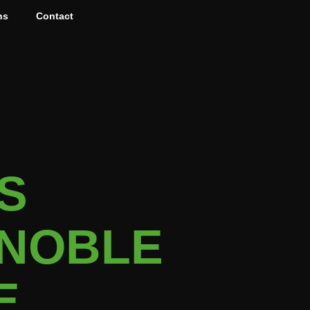
ns
Contact
S
-NOBLE
E