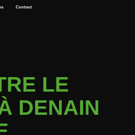
ns
Contact
TRE LE
À DENAIN
E