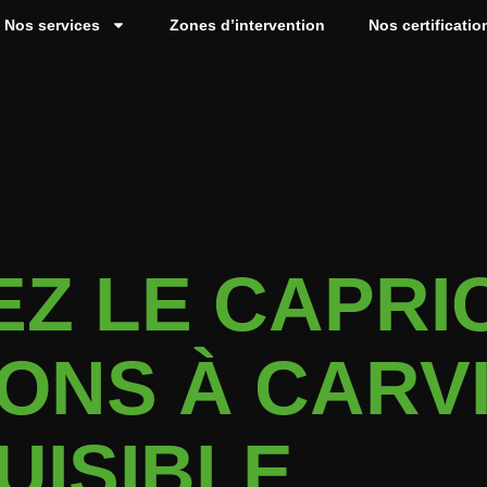
Nos services
Zones d’intervention
Nos certificatio
EZ LE CAPR
ONS À CARV
UISIBLE