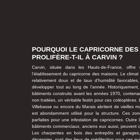
POURQUOI LE CAPRICORNE DES
PROLIFÈRE-T-IL À CARVIN ?
Carvin, située dans les Hauts-de-France, offre
l’établissement du capricorne des maisons. Le clima
relativement doux et de taux d’humidité favorables
développer tout au long de l’année. Historiquement
bâtiments construits avant les années 1970, contena
non traitées, un véritable festin pour ces coléoptères.
Villebasse ou encore du Marais abritent de vieilles m
est abondamment utilisé pour la structure. Ces zon
parfaites pour une infestation de capricornes. Outre l
bâtiments commerciaux, anciens eux aussi, peuvent con
Les charpentes en bois des entrepôts et garages
décennies, sont des lieux de prédilection pour ces nuis