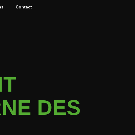
ns
Contact
NT
RNE DES