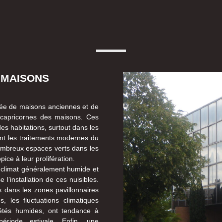
 MAISONS
sée de maisons anciennes et de
x capricornes des maisons. Ces
es habitations, surtout dans les
vant les traitements modernes du
nombreux espaces verts dans les
ce à leur prolifération.
n climat généralement humide et
 l’installation de ces nuisibles.
s dans les zones pavillonnaires
 les fluctuations climatiques
étés humides, ont tendance à
période estivale. Enfin, une