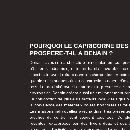
POURQUOI LE CAPRICORNE DES
PROSPÈRE-T-IL À DENAIN ?
Denain, avec son architecture principalement compo
bâtiments industriels, offre un habitat favorable au
insectes trouvent refuge dans les charpentes en bois d
quartiers historiques où les constructions datent d’a
bois. La proximité avec la nature et la présence de 
environs de Denain créent aussi un environnement propi
La conjonction de plusieurs facteurs locaux tels qu’u
la prévalence des matériaux boisés non traités favorise
Les maisons individuelles avec jardins, très présente
proches du centre, sont souvent touchées. De plus,
récentes, exacerbées par des hivers doux et des 
accentuer l’activité des capricornes durant la 