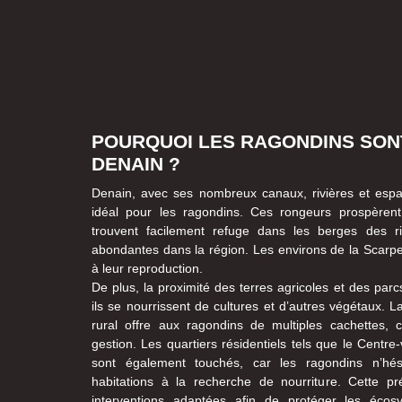
POURQUOI LES RAGONDINS SONT
DENAIN ?
Denain, avec ses nombreux canaux, rivières et espac
idéal pour les ragondins. Ces rongeurs prospèren
trouvent facilement refuge dans les berges des r
abondantes dans la région. Les environs de la Scarpe
à leur reproduction.
De plus, la proximité des terres agricoles et des parcs
ils se nourrissent de cultures et d’autres végétaux. La
rural offre aux ragondins de multiples cachettes, 
gestion. Les quartiers résidentiels tels que le Centre-
sont également touchés, car les ragondins n’hé
habitations à la recherche de nourriture. Cette p
interventions adaptées afin de protéger les écos