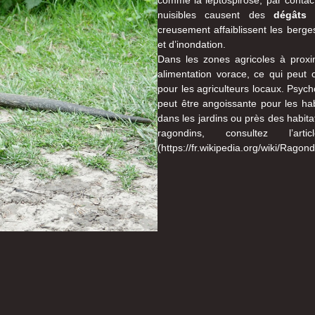
nuisibles causent des
dégâts 
creusement affaiblissent les berge
et d’inondation.
Dans les zones agricoles à proxi
alimentation vorace, ce qui peut
pour les agriculteurs locaux. Psyc
peut être angoissante pour les hab
dans les jardins ou près des habita
ragondins, consultez l’a
(https://fr.wikipedia.org/wiki/Ragond