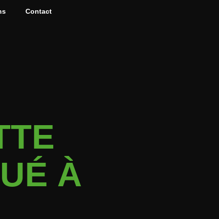
ns
Contact
TTE
UÉ À