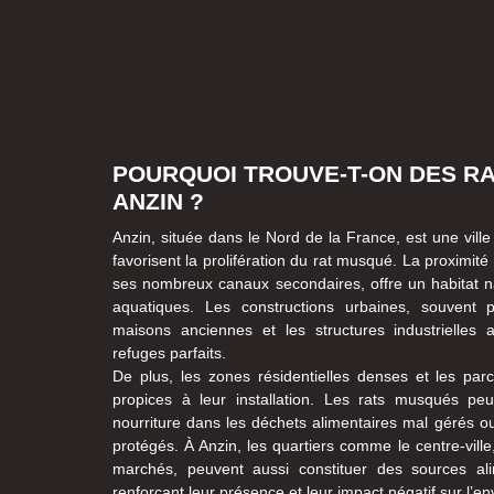
POURQUOI TROUVE-T-ON DES R
ANZIN ?
Anzin, située dans le Nord de la France, est une ville
favorisent la prolifération du rat musqué. La proximité
ses nombreux canaux secondaires, offre un habitat n
aquatiques. Les constructions urbaines, souvent
maisons anciennes et les structures industrielles 
refuges parfaits.
De plus, les zones résidentielles denses et les parc
propices à leur installation. Les rats musqués peu
nourriture dans les déchets alimentaires mal gérés o
protégés. À Anzin, les quartiers comme le centre-vill
marchés, peuvent aussi constituer des sources al
renforçant leur présence et leur impact négatif sur l’e