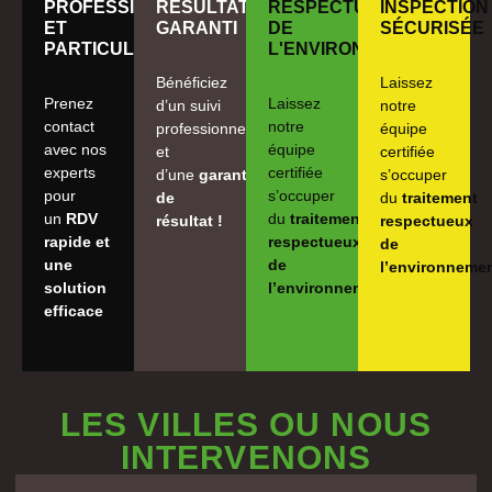
PROFESSIONNELS
RÉSULTAT
RESPECTUEUX
INSPECTION
ET
GARANTI
DE
SÉCURISÉE
PARTICULIERS
L'ENVIRONNEMENT
Bénéficiez
Laissez
Prenez
Laissez
d’un suivi
notre
contact
notre
professionnel
équipe
avec nos
équipe
et
certifiée
experts
certifiée
d’une
garantie
s’occuper
pour
s’occuper
de
du
traitement
un
RDV
du
traitement
résultat !
respectueux
rapide et
respectueux
de
une
de
l’environneme
solution
l’environnement
efficace
LES VILLES OU NOUS
INTERVENONS