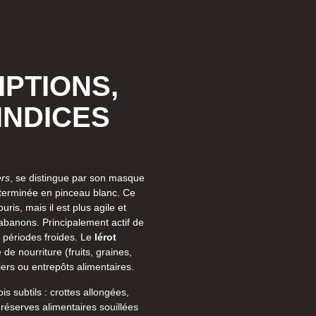
IPTIONS,
INDICES
ers
, se distingue par son masque
 terminée en pinceau blanc. Ce
ris, mais il est plus agile et
banons. Principalement actif de
s périodes froides. Le
lérot
e nourriture (fruits, graines,
iers ou entrepôts alimentaires.
is subtils : crottes allongées,
 réserves alimentaires souillées