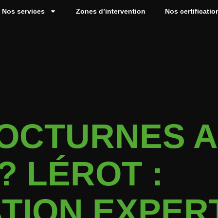
Nos services
Zones d’intervention
Nos certificatio
NOCTURNES 
? LÉROT :
TION EXPER