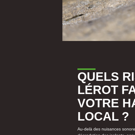
QUELS R
LÉROT FA
VOTRE H
LOCAL ?
Au-delà des nuisances sonore