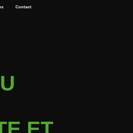
ns
Contact
AU
TE ET