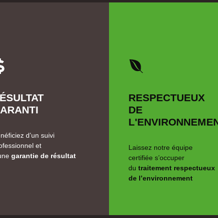
ÉSULTAT
RESPECTUEUX
ARANTI
DE
L'ENVIRONNEME
néficiez d’un suivi
ofessionnel et
Laissez notre équipe
une
garantie de résultat
certifiée s’occuper
du
traitement respectueux
de l’environnement