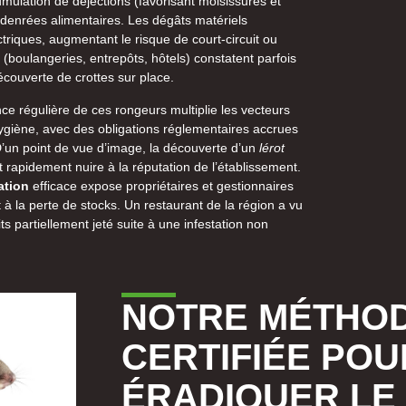
mulation de déjections (favorisant moisissures et
 denrées alimentaires. Les dégâts matériels
ctriques, augmentant le risque de court-circuit ou
 (boulangeries, entrepôts, hôtels) constatent parfois
découverte de crottes sur place.
nce régulière de ces rongeurs multiplie les vecteurs
ygiène, avec des obligations réglementaires accrues
D’un point de vue d’image, la découverte d’un
lérot
rapidement nuire à la réputation de l’établissement.
ation
efficace expose propriétaires et gestionnaires
 à la perte de stocks. Un restaurant de la région a vu
s partiellement jeté suite à une infestation non
NOTRE MÉTHO
CERTIFIÉE POU
ÉRADIQUER LE