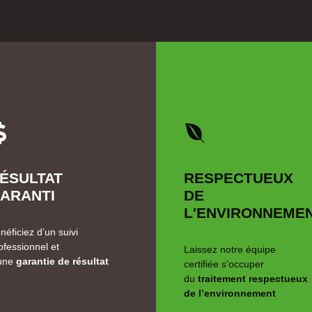
ÉSULTAT
RESPECTUEUX
ARANTI
DE
L'ENVIRONNEME
néficiez d’un suivi
ofessionnel et
Laissez notre équipe
une
garantie de résultat
certifiée s’occuper
du
traitement respectueux
de l’environnement