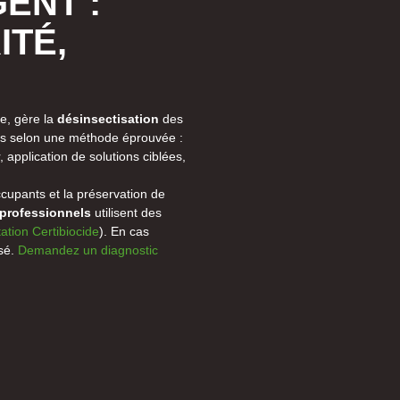
ENT :
ITÉ,
ée, gère la
désinsectisation
des
ais selon une méthode éprouvée :
r, application de solutions ciblées,
cupants et la préservation de
 professionnels
utilisent des
tation Certibiocide
). En cas
osé.
Demandez un diagnostic