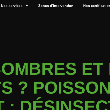
Nos services
Zones d’intervention
Nos certificatio
SOMBRES ET 
S ? POISSO
 : DÉSINSEC