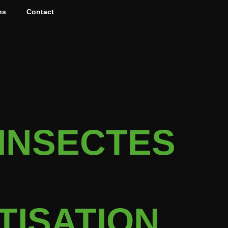
ns
Contact
INSECTES
N
TISATION